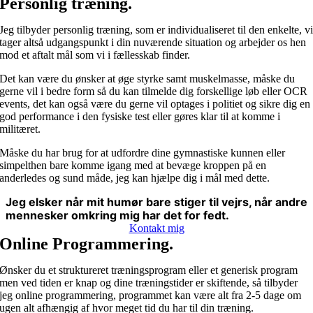
Personlig træning.
Jeg tilbyder personlig træning, som er individualiseret til den enkelte, v
tager altså udgangspunkt i din nuværende situation og arbejder os hen
mod et aftalt mål som vi i fællesskab finder.
Det kan være du ønsker at øge styrke samt muskelmasse, måske du
gerne vil i bedre form så du kan tilmelde dig forskellige løb eller OCR
events, det kan også være du gerne vil optages i politiet og sikre dig en
god performance i den fysiske test eller gøres klar til at komme i
militæret.
Måske du har brug for at udfordre dine gymnastiske kunnen eller
simpelthen bare komme igang med at bevæge kroppen på en
anderledes og sund måde, jeg kan hjælpe dig i mål med dette.
Jeg elsker når mit humør bare stiger til vejrs, når andre
mennesker omkring mig har det for fedt.
Kontakt mig
Online Programmering.
Ønsker du et struktureret træningsprogram eller et generisk program
men ved tiden er knap og dine træningstider er skiftende, så tilbyder
jeg online programmering, programmet kan være alt fra 2-5 dage om
ugen alt afhængig af hvor meget tid du har til din træning.